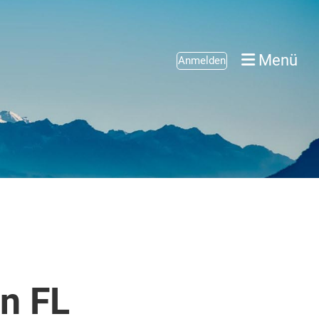
Menü
Anmelden
n FL