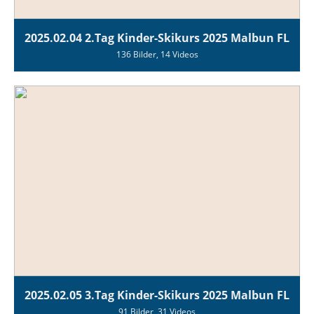
2025.02.04 2.Tag Kinder-Skikurs 2025 Malbun FL
136 Bilder, 14 Videos
2025.02.05 3.Tag Kinder-Skikurs 2025 Malbun FL
91 Bilder, 31 Videos