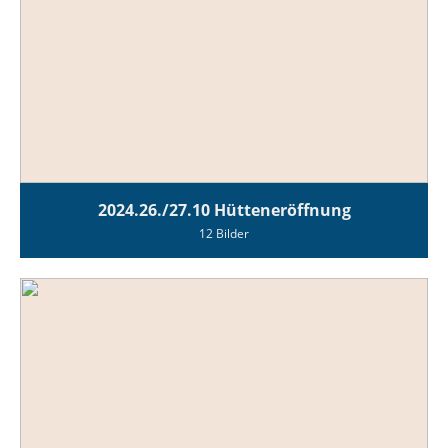
2024.26./27.10 Hütteneröffnung
12 Bilder