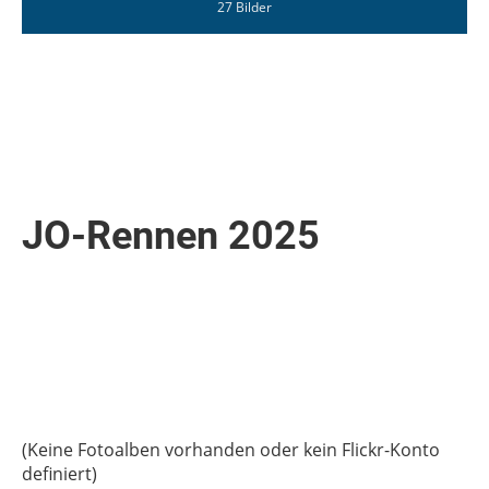
27 Bilder
JO-Rennen 2025
(Keine Fotoalben vorhanden oder kein Flickr-Konto
definiert)