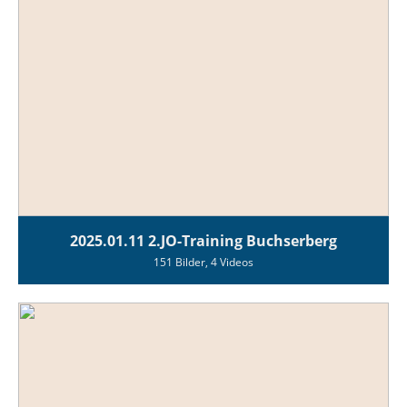
2025.01.11 2.JO-Training Buchserberg
151 Bilder, 4 Videos