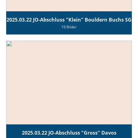
2025.03.22 JO-Abschluss "Klein" Bouldern Buchs SG
19 Bilder
2025.03.22 JO-Abschluss "Gross" Davos