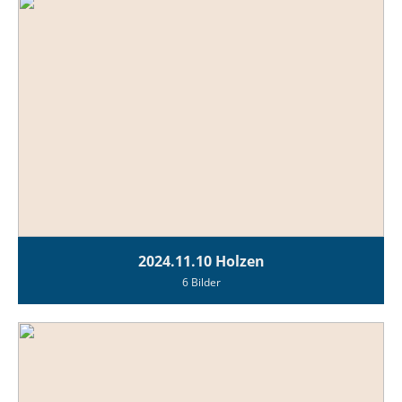
2024.11.10 Holzen
6 Bilder