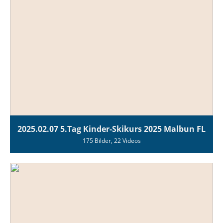
2025.02.07 5.Tag Kinder-Skikurs 2025 Malbun FL
175 Bilder, 22 Videos