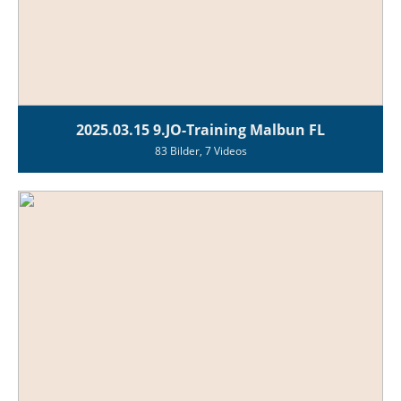
2025.03.15 9.JO-Training Malbun FL
83 Bilder, 7 Videos