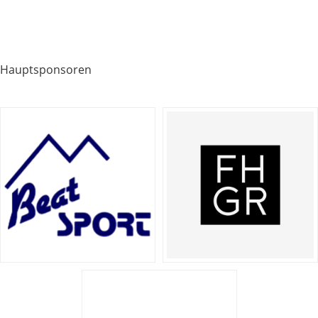
Hauptsponsoren