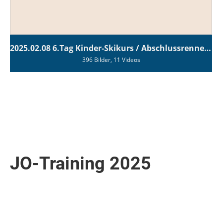
2025.02.08 6.Tag Kinder-Skikurs / Abschlussrennen 2025 Malbun FL (Teil 2)
396 Bilder, 11 Videos
JO-Training 2025