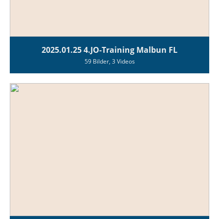
2025.01.25 4.JO-Training Malbun FL
59 Bilder, 3 Videos