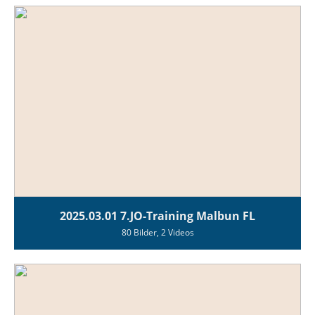
2025.03.01 7.JO-Training Malbun FL
80 Bilder, 2 Videos