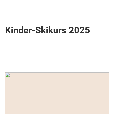
Kinder-Skikurs 2025